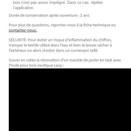
bois n’est pas assez imprégné. Dans ce cas, répéter
l’application.
Durée de conservation après ouverture : 2 ans
Pour plus de questions, reportez-vous à la fiche technique ou
contactez-nous.
SÉCURITÉ: Pour éviter un risque d'inflammation du chiffon,
tremper le textile utilisé dans l’eau et bien le laisser sécher à
l’extérieur ou alors stocker dans un contenant sellé.
Suivez en vidéo la rénovation d'un meuble de jardin en teck avec
l'huile pour bois exotique Lacq :