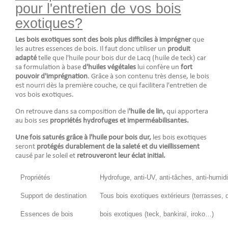
pour l'entretien de vos bois
exotiques?
Les bois exotiques sont des bois plus difficiles à imprégner
que
les autres essences de bois. Il faut donc utiliser un
produit
adapté
telle que l'huile pour bois dur de Lacq (huile de teck) car
sa formulation à base
d'huiles végétales
lui confère un
fort
pouvoir d'imprégnation
. Grâce à son contenu très dense, le bois
est nourri dès la première couche, ce qui facilitera l'entretien de
vos bois exotiques.
On retrouve dans sa composition de l
'huile de lin,
qui apportera
au bois ses
propriétés hydrofuges et imperméabilisantes.
Une fois saturés grâce à l'huile pour bois dur,
les bois exotiques
seront
protégés durablement de la saleté et du vieillissement
causé par le soleil et
retrouveront leur éclat initial.
Propriétés
Hydrofuge, anti-UV, anti-tâches, anti-humidi
Support de destination
Tous bois exotiques extérieurs (terrasses, da
Essences de bois
bois exotiques (teck, bankiraï, iroko…)