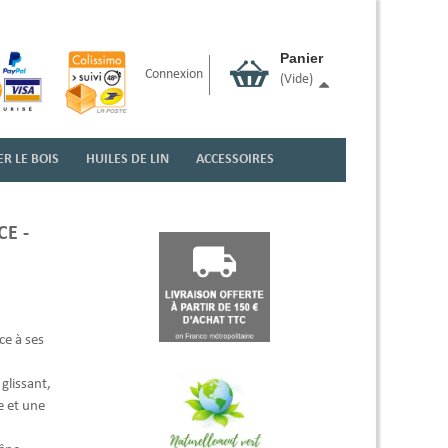
Panier
Connexion
(vide)
R LE BOIS
HUILES DE LIN
ACCESSOIRES
CE -
ce à ses
 glissant,
e et une