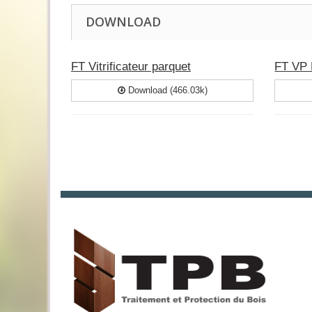
DOWNLOAD
FT Vitrificateur parquet
FT VP 
Download (466.03k)