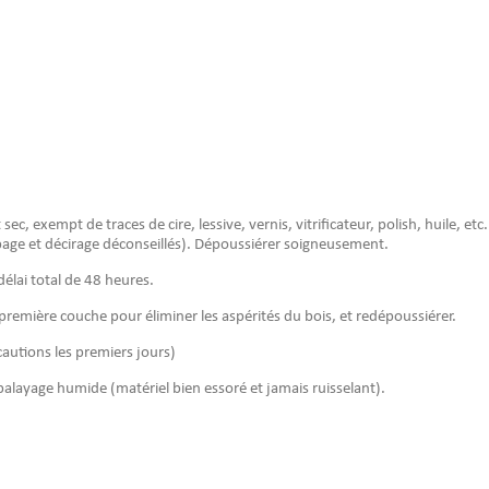
.
c, exempt de traces de cire, lessive, vernis, vitrificateur, polish, huile, etc
capage et décirage déconseillés). Dépoussiérer soigneusement.
délai total de 48 heures.
 première couche pour éliminer les aspérités du bois, et redépoussiérer.
autions les premiers jours)
 balayage humide (matériel bien essoré et jamais ruisselant).