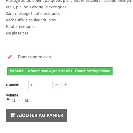
Protège durablement parquets, planchers et escaliers : traditionnels (ch
etc.), pin, bois exotique exotiques.
Sans mélange haute résistance
Réchauffe la couleur du bois
Haute résistance
Ne glisse pas
Donnez votre avis
En Stock - Livraison sous 4 jours ouvrés - France Métropolitaine
Quantité
Volume :
1L
5L
AJOUTER AU PANIER