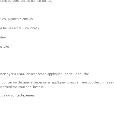
res ou durs, traités ou non traités)
relles, pigments anti-UV
24 heures entre 2 couches)
itée
istolet
 nettoyer à l’eau, laisser sécher, appliquer une seule couche
) : poncer ou décaper si nécessaire, appliquer une première couche primaire 
ne troisième couche si besoin.
nique ou
contactez-nous.