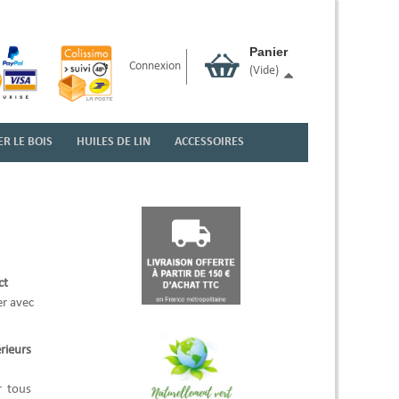
Panier
Connexion
(vide)
R LE BOIS
HUILES DE LIN
ACCESSOIRES
ct
er avec
rieurs
r tous