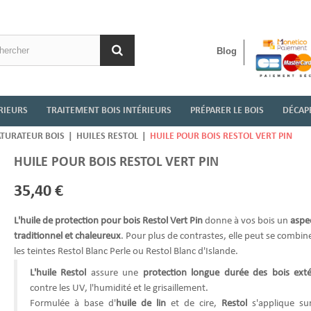
Blog
RIEURS
TRAITEMENT BOIS INTÉRIEURS
PRÉPARER LE BOIS
DÉCAPE
ATURATEUR BOIS
|
HUILES RESTOL
|
HUILE POUR BOIS RESTOL VERT PIN
HUILE POUR BOIS RESTOL VERT PIN
35,40 €
L'huile de protection pour bois Restol Vert Pin
donne à vos bois un
aspe
traditionnel et chaleureux
. Pour plus de contrastes, elle peut se combin
les teintes Restol Blanc Perle ou Restol Blanc d'Islande.
L'huile Restol
assure une
protection longue durée des bois exté
contre les
UV, l'humidité et le grisaillement.
Formulée à base d'
huile de lin
et de cire,
Restol
s'applique su