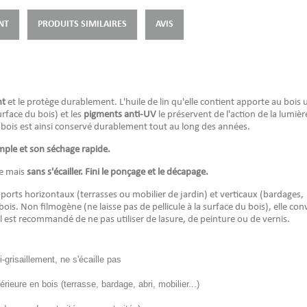
NT
PRODUITS SIMILAIRES
AVIS
nt
et le protège durablement.
L'huile de lin qu'elle contient apporte au bois 
urface du bois) et les
pigments anti-UV
le préservent de l'action de la lumièr
 du bois est ainsi conservé durablement tout au long des années.
mple et son séchage rapide.
re mais
sans s'écailler. Fini le ponçage et le décapage.
pports horizontaux (terrasses ou mobilier de jardin) et verticaux (bardages,
bois. Non filmogène (ne laisse pas de pellicule à la surface du bois), elle con
 il est recommandé de ne pas utiliser de lasure, de peinture ou de vernis.
-grisaillement, ne s'écaille pas
érieure en bois (terrasse, bardage, abri, mobilier...)