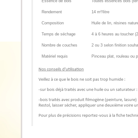
Essence de bois
Toutes essences bois (tend
Rendement
14 m²/litre
Composition
Huile de lin, résines natu
Temps de séchage
4 à 6 heures au toucher (
Nombre de couches
2 ou 3 selon finition souha
Matériel requis
Pinceau plat, rouleau ou p
Nos conseils d'utilisation
Veillez à ce que le bois ne soit pas trop humide :
-sur bois déjà traités avec une huile ou un saturateur :
-bois traités avec produit filmogène (peinture, lasure
Restol, laisser sécher, appliquer une deuxième voire u
Pour plus de précisions reportez-vous à la fiche tech