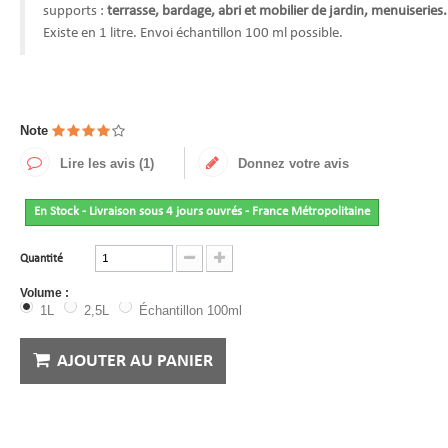
supports :
terrasse, bardage, abri et mobilier de jardin, menuiseries.
Existe en 1 litre. Envoi échantillon 100 ml possible.
Note
Lire les avis (
1
)
Donnez votre avis
En Stock - Livraison sous 4 jours ouvrés - France Métropolitaine
Quantité
Volume :
1L
2,5L
Échantillon 100ml
AJOUTER AU PANIER