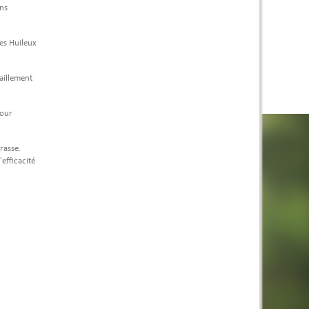
ans
es Huileux
saillement
pour
rasse.
efficacité