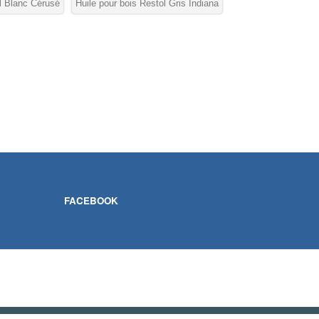
ol Blanc Cérusé
Huile pour bois Restol Gris Indiana
FACEBOOK