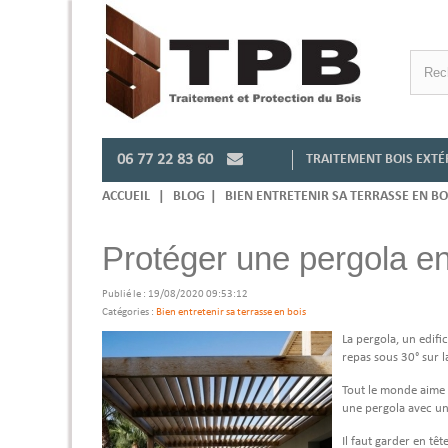
06 77 22 83 60
TRAITEMENT BOIS EXTÉ
ACCUEIL
|
BLOG
|
BIEN ENTRETENIR SA TERRASSE EN BO
Protéger une pergola en
Publié le : 19/08/2020 09:53:12
Catégories :
Bien entretenir sa terrasse en bois
La pergola, un edific
repas sous 30
°
sur l
Tout le monde aime l
une pergola avec un 
Il faut garder en têt