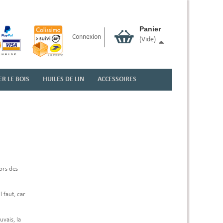
Panier
Connexion
(vide)
R LE BOIS
HUILES DE LIN
ACCESSOIRES
lors des
 faut, car
uvais, la